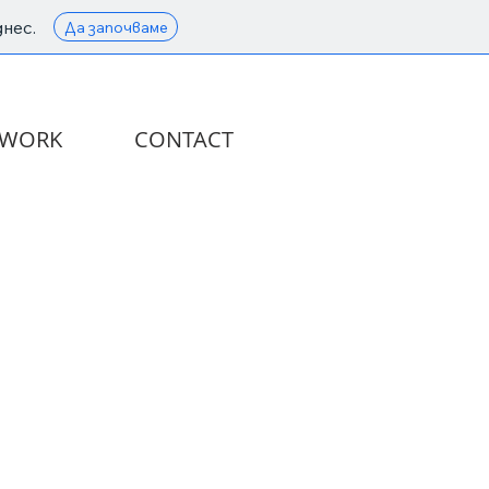
нес.
Да започваме
WORK
CONTACT